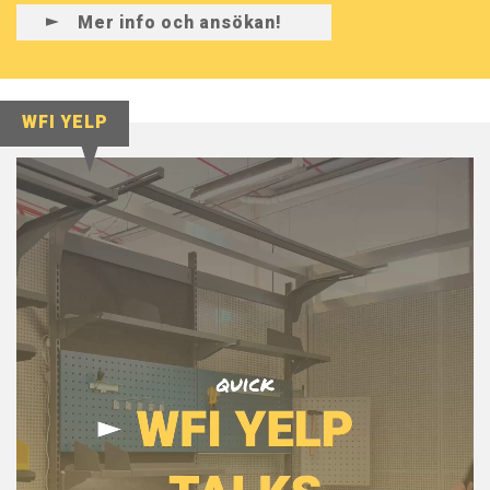
Mer info och ansökan!
WFI YELP