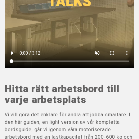
Hitta rätt arbetsbord till
varje arbetsplats
Vi vill göra det enklare för andra att jobba smartare. I
den här guiden, en light version av vår kompletta
bordsguide, går vi igenom våra motoriserade
arbetsbord med en lastkapacitet från 200-600 kg och