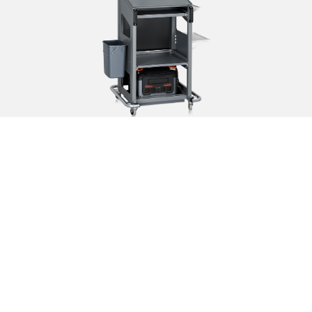
Nya IT-vagnar för smarta
och effektiva
logistikflöden
Våra nya robusta IT-vagnar är utvecklade för
arbetsplatser som kräver en flexibel och batteridriven
arbetsstation med full rörelsefrihet. De är optimerade
för miljöer som varumottagning, varuutlämning och