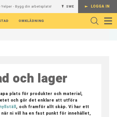
LOGGA IN
 Yelper - Bygg din arbetsplats!
SWE
STAD
OMKLÄDNING
Ledbara Armar
Hyllsystem
Truckladdning
Verktygshållare ISO LISTA
Arbetsbänk
Kompletta kombinationer
Hyllplan
Hyllsystem LISTA
Påkörningsskydd
Verktygshållare HSK LISTA
Arbetspall och verkstadspall
Skenor och stativ
A
Perforerade Paneler
Tillbehör Hyllsystem LISTA
Verktygshållare VDI LISTA
Arbetsbelysning
Hyllplan och konsoler
ad och lager
Plastbackar
Enkelställ
Verktygshållare Capto LISTA
Rullhållare
Perforerade paneler
ISTA
Magnetkrokar
Dubbelställ
Verktyg
Hatthyllor och klädfack
Verktygskrokar
Vägghyllor
Kroklister och krokar
Tillbehör Upphängning
Backlister och småförvaring
skapa plats för produkter och material,
Skohyllor och sittbänkar
betet och gör det enklare att utföra
hyllställ
, och framför allt skåp. Vi har ett
r ni vill ha en fast punkt för innehållet,