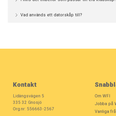
med en lastkapacitet på 500 kg. HD finns i två oli
Ja, våra klädskåp går att komplettera med sittbänka
Vad används ett datorskåp till?
Datorskåp
används för att skydda teknisk utrustni
förekommande i industrimiljöer och lagerlokaler.
Kontakt
Snabbl
Lidängsvägen 5
Om WFI
335 32 Gnosjö
Jobba på 
Org.nr: 556663-2567
Vanliga fr