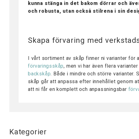
Tillbehör Arbetsbord
kunna stänga in det bakom dörrar och även 
Mobila Arbetsstationer
och robusta, utan också stilrena i sin desi
Bordsskivor
Bordsstativ
Lyftpelare
Skapa förvaring med verkstad
I vårt sortiment av skåp finner ni varianter fö
förvaringsskåp
, men vi har även flera variant
backskåp
. Både i mindre och större varianter. S
skåp går att anpassa efter innehållet genom att
att ni får en komplett och anpassningsbar
förv
Kategorier