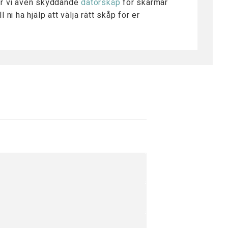
 har vi även skyddande
datorskåp
för skärmar
 ni ha hjälp att välja rätt skåp för er
S 6502-B för att minska risken
 300 kg. VD är ett lägre skåp