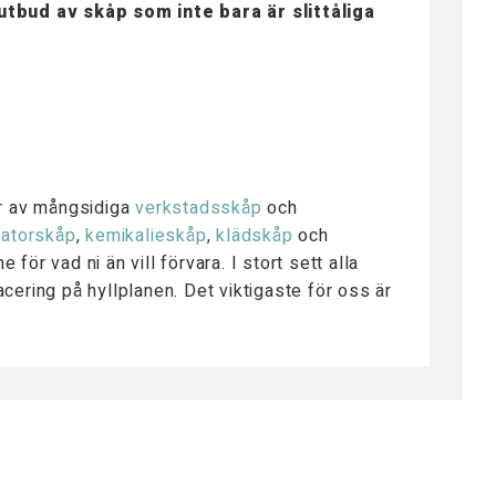
utbud av skåp som inte bara är slittåliga
tår av mångsidiga
verkstadsskåp
och
atorskåp
,
kemikalieskåp
,
klädskåp
och
för vad ni än vill förvara. I stort sett alla
acering på hyllplanen. Det viktigaste för oss är