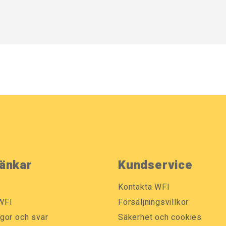
ka varianter som har en lastkapacitet på 500 respektive 10
r, stativ, sluttande tak och extra inredning inuti skåpen. Al
ng som datorer, skärmar och diverse elektronik från smuts 
änkar
Kundservice
Kontakta WFI
WFI
Försäljningsvillkor
ågor och svar
Säkerhet och cookies