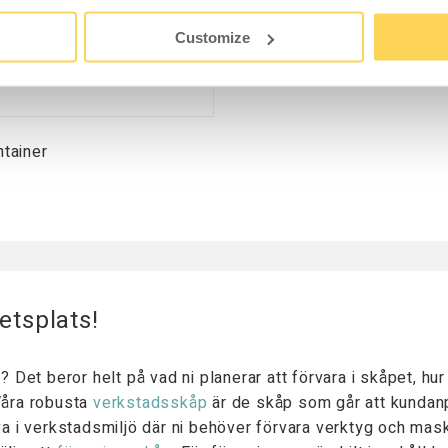
Customize
tainer
betsplats!
a? Det beror helt på vad ni planerar att förvara i skåpet, h
Våra robusta
verkstadsskåp
är de skåp som går att kundanp
tiva i verkstadsmiljö där ni behöver förvara verktyg och m