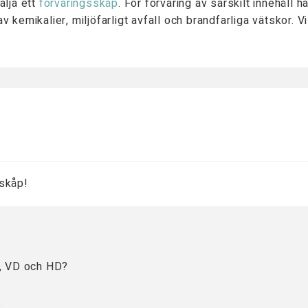
älja ett
förvaringsskåp
. För förvaring av särskilt innehåll
v kemikalier, miljöfarligt avfall och brandfarliga vätskor. Vill
!
 skåp!
nyanser. Stomme i ljusgrå RAL 7035 och dörrar i mörkgrå NC
E, VD och HD?
E är vårt minsta verkstadsskåp som har en lastkapacitet på
?