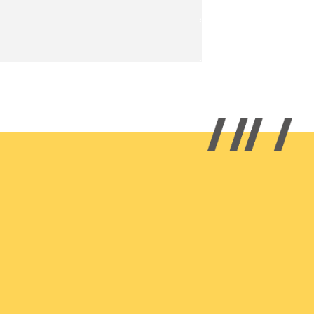
00 kg.
la tillbehör finns att se
här
.
och damm, vilket är vanligt