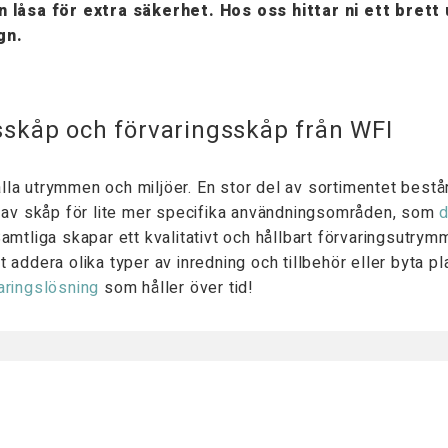
låsa för extra säkerhet. Hos oss hittar ni ett brett 
gn.
sskåp och förvaringsskåp från WFI
r alla utrymmen och miljöer. En stor del av sortimentet bes
er av skåp för lite mer specifika användningsområden, som
d
amtliga skapar ett kvalitativt och hållbart förvaringsutrymme 
 addera olika typer av inredning och tillbehör eller byta pl
aringslösning
som håller över tid!