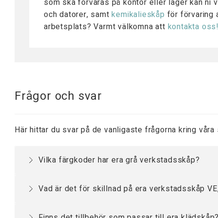
som ska förvaras på kontor eller lager kan ni v
och datorer, samt
kemikalieskåp
för förvaring a
arbetsplats? Varmt välkomna att
kontakta oss
Frågor och svar
Här hittar du svar på de vanligaste frågorna kring våra
Vilka färgkoder har era grå verkstadsskåp?
Våra grå
verkstadsskåp
är lackerade i två olika 
Vad är det för skillnad på era verkstadsskåp V
för smuts och fingeravtryck.
Skåpen har olika dimensioner och lastkapacitet. V
Finns det tillbehör som passar till era klädskåp