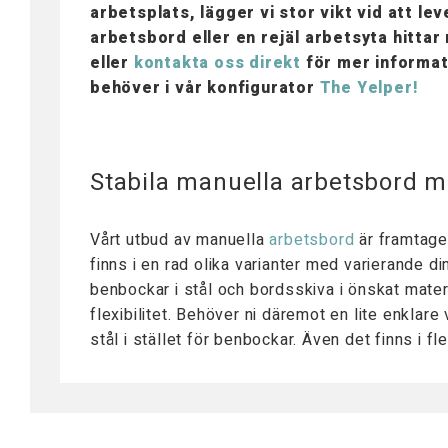
Tillbehör Arbetsbord
arbetsplats, lägger vi stor vikt vid att l
Mobila Arbetsstationer
arbetsbord eller en rejäl arbetsyta hitta
Bordsskivor
eller
kontakta oss direkt
för mer informati
Bordsstativ
behöver i vår konfigurator
The Yelper!
Lyftpelare
Stabila manuella arbetsbord me
Vårt utbud av manuella
arbetsbord
är framtaget
finns i en rad olika varianter med varierande d
benbockar i stål och bordsskiva i önskat materia
flexibilitet. Behöver ni däremot en lite enklar
stål i stället för benbockar. Även det finns i f