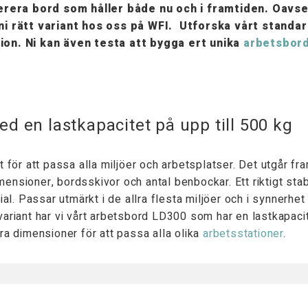
everera bord som håller både nu och i framtiden. Oavse
r ni rätt variant hos oss på WFI. Utforska vårt stan
on. Ni kan även testa att bygga ert unika
arbetsbor
d en lastkapacitet på upp till 500 kg
 för att passa alla miljöer och arbetsplatser. Det utgår f
imensioner, bordsskivor och antal benbockar. Ett riktigt st
l. Passar utmärkt i de allra flesta miljöer och i synnerhet 
e variant har vi vårt arbetsbord LD300 som har en lastkapac
lera dimensioner för att passa alla olika
arbetsstationer
.