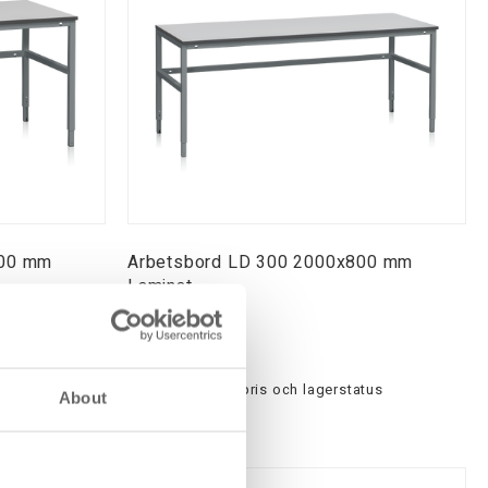
800 mm
Arbetsbord LD 300 2000x800 mm
Laminat
1-808-136
atus
Logga in för pris och lagerstatus
About