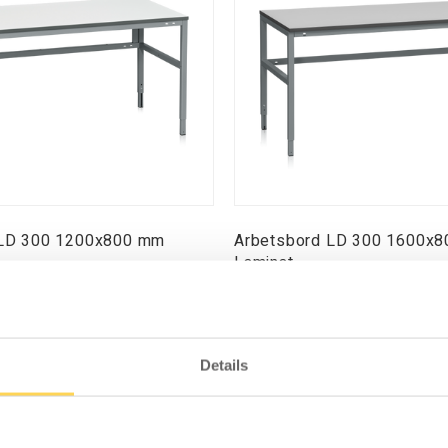
 LD 300 1200x800 mm
Arbetsbord LD 300 1600x
Laminat
1-807-136
 pris och lagerstatus
Logga in för pris och lagerst
Details