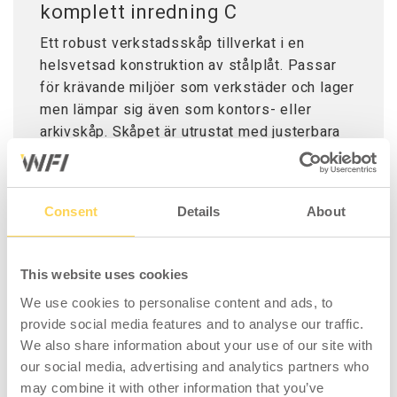
komplett inredning C
Ett robust verkstadsskåp tillverkat i en
helsvetsad konstruktion av stålplåt. Passar
för krävande miljöer som verkstäder och lager
men lämpar sig även som kontors- eller
arkivskåp. Skåpet är utrustat med justerbara
fötter som gör att det står stadigt även på
ojämna underlag och klarar en sammanlagd
belastning på 500 kg. Lackerat grått i två
Consent
Details
About
nyanser. Den mörka nyansen på dörrarna för
att minska risken för smuts och fingeravtryck.
Väggskenor i ryggen gör skåpet flexibelt att
This website uses cookies
placera de olika tillbehören på anpassad
We use cookies to personalise content and ads, to
plats.
provide social media features and to analyse our traffic.
Skåpet levereras komplett med inredning
We also share information about your use of our site with
enligt specifikation.
our social media, advertising and analytics partners who
may combine it with other information that you’ve