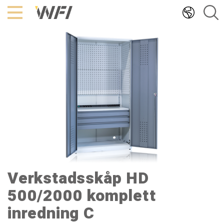
Hoppa
till
innehållet
Verkstadsskåp HD
500/2000 komplett
inredning C