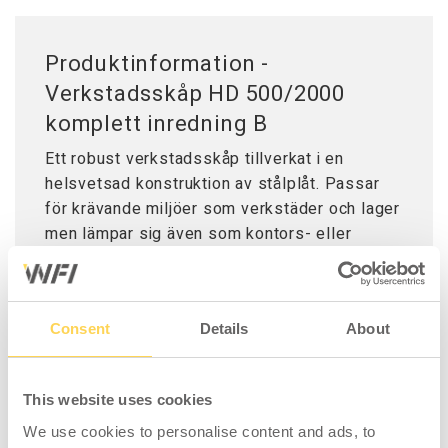
Produktinformation -
Verkstadsskåp HD 500/2000
komplett inredning B
Ett robust verkstadsskåp tillverkat i en
helsvetsad konstruktion av stålplåt. Passar
för krävande miljöer som verkstäder och lager
men lämpar sig även som kontors- eller
arkivskåp. Skåpet är utrustat med justerbara
fötter som gör att det står stadigt även på
ojämna underlag och klarar en sammanlagd
Consent
Details
About
belastning på 500 kg. Lackerat grått i två
nyanser. Den mörka nyansen på dörrarna för
att minska risken för smuts och fingeravtryck.
This website uses cookies
Väggskenor i ryggen gör skåpet flexibelt att
placera de olika tillbehören på anpassad
We use cookies to personalise content and ads, to