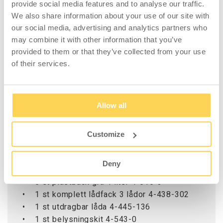
provide social media features and to analyse our traffic.
plats.
We also share information about your use of our site with
Skåpet levereras komplett med inredning
our social media, advertising and analytics partners who
enligt specifikation.
may combine it with other information that you’ve
provided to them or that they’ve collected from your use
of their services.
Färg dörr: Grå NCS 6502-B
Färg stomme: Grå RAL 7035
Allow all
Innehåller:
Customize
• 1 st perforerad ryggpanel 3-357-133
• 1 par perforerade sidopaneler 4-448-133
Deny
• 1 st backlist 3-525-135
• 6 st plastback grå 4 liter 4-616-3
• 1 st komplett lådfack 3 lådor 4-438-302
• 1 st utdragbar låda 4-445-136
• 1 st belysningskit 4-543-0