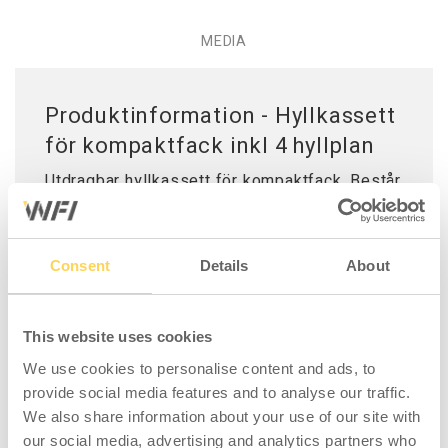
MEDIA
Produktinformation - Hyllkassett
för kompaktfack inkl 4 hyllplan
Utdragbar hyllkassett för kompaktfack. Består
av 4 st lådfack som skruvas ihop på ramen.
Lådfacken kan placeras på valfri höjd med
150 mm intervall. Mått på lådfacket är
Consent
Details
About
330x900x75mm. Skena med rullvagn ingår i
paketet.
Maxbelastning är 200 kg fördelad vikt. Färg:
This website uses cookies
grå och blå.
We use cookies to personalise content and ads, to
provide social media features and to analyse our traffic.
We also share information about your use of our site with
our social media, advertising and analytics partners who