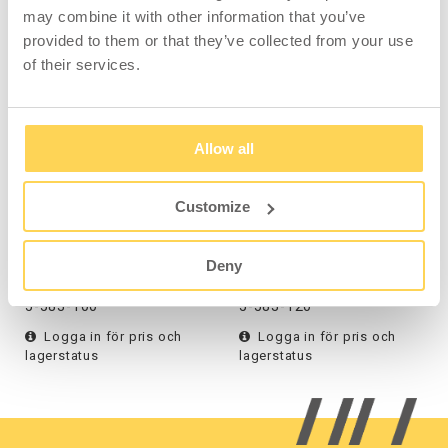
may combine it with other information that you’ve
PASSAR MED
provided to them or that they’ve collected from your use
of their services.
Allow all
Customize
Kompaktfack inkl 3
Kompaktfack inkl 3
dubbla kassetter, 3
dubbla kassetter
paneler
Deny
5-583-100
5-583-120
Logga in för pris och
Logga in för pris och
lagerstatus
lagerstatus