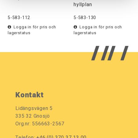
hyllplan
5-583-112
5-583-130
Logga in för pris och
Logga in för pris och
lagerstatus
lagerstatus
Kontakt
Lidängsvägen 5
335 32 Gnosjö
Org.nr: 556663-2567
Telefon:
+46 (0) 370 37 13 00