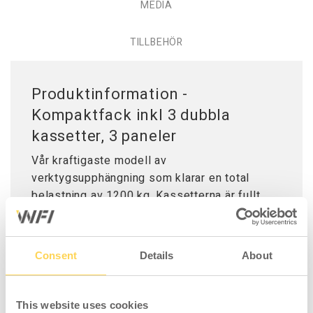
MEDIA
TILLBEHÖR
Produktinformation -
Kompaktfack inkl 3 dubbla
kassetter, 3 paneler
Vår kraftigaste modell av
verktygsupphängning som klarar en total
belastning av 1200 kg. Kassetterna är fullt
utdragbara för att det ska gå att använda hela
ytan. Kompaktfacket består av tre
dubbelsidiga paneler utrustade med kullagrad
Consent
Details
About
rullvagn för smidig hantering. Panelerna är
flyttbara i sidled med cc18 mm för optimal
användning. Utvändiga paneler för fristående
This website uses cookies