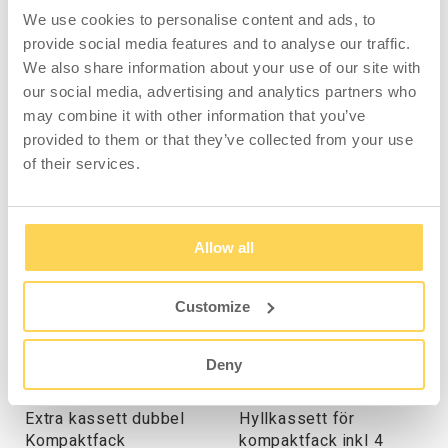
placering. Total upphängningsyta på denna
We use cookies to personalise content and ads, to
modell är 16,2 m2. (1,8 m2/panel).
provide social media features and to analyse our traffic.
We also share information about your use of our site with
Maxbelastning per kassett är 170 kg.
our social media, advertising and analytics partners who
Levereras omonterat.
may combine it with other information that you’ve
provided to them or that they’ve collected from your use
of their services.
TILLBEHÖR
Allow all
Customize
Deny
Extra kassett dubbel
Hyllkassett för
Kompaktfack
kompaktfack inkl 4