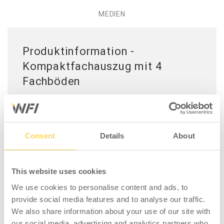
MEDIEN
Produktinformation -
Kompaktfachauszug mit 4
Fachböden
Auszug für Werkzeugkompaktfach mit 4
Fachböden, die im Rahmen verschraubt sind.
Die Fachböden können im Abstand von 150
mm in beliebiger Höhe platziert werden. Die
Consent
Details
About
Fachböden haben einen Größe von 330 x 900
x 75 mm. Die Geräteschiene mit Rollwagen
This website uses cookies
sind im im Lieferumfang enthalten.
Die maximale Belastung beträgt 200 kg
We use cookies to personalise content and ads, to
verteiltes Gewicht.
provide social media features and to analyse our traffic.
We also share information about your use of our site with
our social media, advertising and analytics partners who