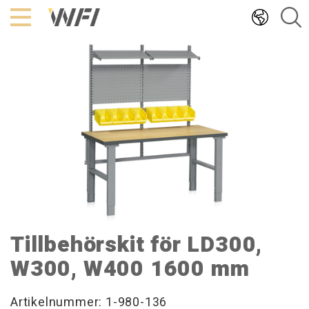
Hoppa
till
innehållet
Tillbehörskit för LD300,
W300, W400 1600 mm
Artikelnummer: 1-980-136