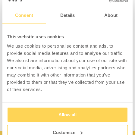
Tillbehörskit som består av 3 perforerade
pelare (1448 mm), 2 mellanstag (645 mm), 3
Consent
Details
About
monteringssatser för pelare, 2
grå perforerade paneler (666x480 mm), 2
hyllplan (645x300 mm), 2 grå
This website uses cookies
upphängningsskenor (670 mm) och 8 gula
We use cookies to personalise content and ads, to
plastbackar (4 l). För montering av pelare
provide social media features and to analyse our traffic.
krävs det att arbetsbänken har en
We also share information about your use of our site with
påbyggnadsram. Pelarna är tillverkade av
our social media, advertising and analytics partners who
pulverlackerade stålprofiler. Passar till
may combine it with other information that you’ve
arbetsbord med längd 1600 mm.
provided to them or that they’ve collected from your use
of their services.
Detta tillbehörskit går att få med blå paneler
och andra färger på backarna.
Allow all
Customize