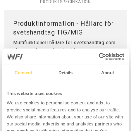
PRODUKTSPECIFIKATION
Produktinformation - Hållare för
svetshandtag TIG/MIG
Multifunktionell hållare för svetshandtag som
skapar ordning och reda vid
arbetsplatsen. Monteras enkelt på
svetsbordet med bussning som
passar bordsskivans hål (28 mm). Extra ögla
Consent
Details
About
på ena sidan för smart upphängning
av slangpaketet. Passar de flesta modeller av
TIG- och MIG-svetshandtag.
This website uses cookies
We use cookies to personalise content and ads, to
provide social media features and to analyse our traffic.
We also share information about your use of our site with
our social media, advertising and analytics partners who
may combine it with other information that you’ve