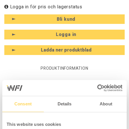
Logga in för pris och lagerstatus
Bli kund
Logga in
Ladda ner produktblad
PRODUKTINFORMATION
PRODUKTSPECIFIKATION
Produktinformation -
Consent
Details
About
Handkontroll med spiralsladd
Handkontroll med två knappar för reglering av
This website uses cookies