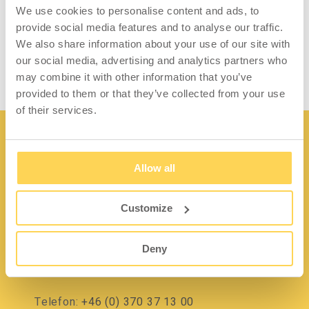
en motorgrupp. Levereras med spiralkabel
We use cookies to personalise content and ads, to
med en längd på 3 m och hake. Magnet kan
provide social media features and to analyse our traffic.
fås som tillbehör.
We also share information about your use of our site with
our social media, advertising and analytics partners who
may combine it with other information that you’ve
provided to them or that they’ve collected from your use
of their services.
Allow all
Kontakt
Customize
Lidängsvägen 5
Deny
335 32 Gnosjö
Org.nr: 556663-2567
Telefon:
+46 (0) 370 37 13 00