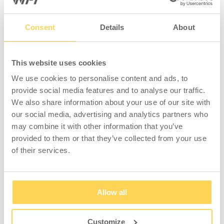
riktigt stabilt bord med en lastkapacitet på
300 kg fördelad vikt.
Consent
Details
About
Arbetsbordet levereras som standard med en
bordsskiva i laminat som har en hård och
This website uses cookies
reptålig yta, med god beständighet mot
We use cookies to personalise content and ads, to
vätskor och kemikalier. Enkel att torka av och
provide social media features and to analyse our traffic.
hålla ren. Passar därmed de flesta industri-
We also share information about your use of our site with
och logistikmiljöer. Laminatskivan är 24 mm
our social media, advertising and analytics partners who
och har en kantlist i 2 mm grå ABS.
may combine it with other information that you’ve
provided to them or that they’ve collected from your use
Vi har ett brett utbud av tillbehör för montering
of their services.
både över och under bordet,
se hela
sortimentet här!
Arbetsbordet levereras omonterat.
Allow all
Customize