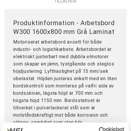
TILLBEHÖR
Produktinformation - Arbetsbord
W300 1600x800 mm Grå Laminat
Motoriserat arbetsbord avsett för både
industri- och logistikarbete. Arbetsbordet är
elektriskt justerbart med dubbla elmotorer
som skapar en jämn, tystgående och steglös
höjdjustering. Lyfthastighet på 15 mm/sek
obelastat. Höjden justeras enkelt med en liten
bordskontroll som monteras på valfri sida av
bordsskivan, lägsta höjd är 700 mm och
högsta höjd 1150 mm. Bordsstativet är
tillverkat i pulverlackerat stål som är
motståndskraftigt mot både korrosion och
slitage, samtidigt som ytan blir
smutsavvisande. Ansluts till 230 V/50 Hz. Ett