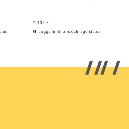
2-405-3
2
atus
Logga in för pris och lagerstatus