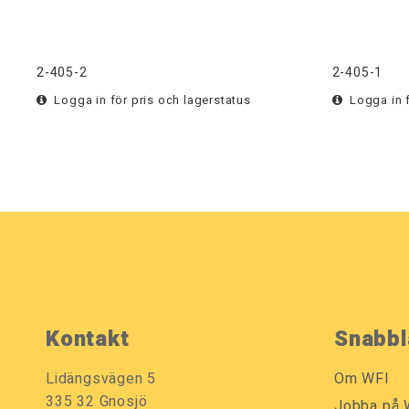
2-405-2
2-405-1
Logga in för pris och lagerstatus
Logga in f
Kontakt
Snabbl
Lidängsvägen 5
Om WFI
335 32 Gnosjö
Jobba på 