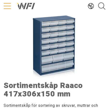
Hoppa
till
innehållet
Sortimentskåp Raaco
417x306x150 mm
Sortimentskåp för sortering av skruvar, muttrar och