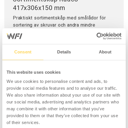
417x306x150 mm
Praktiskt sortimentskåp med smålådor för
sortering av skruvar och andra mindre
komponenter.
Skåpet är tillverkat av lackad plåt
och levereras med transparanta plastlådor
Consent
Details
About
som ger dig en tydlig överblick av innehållet.
This website uses cookies
We use cookies to personalise content and ads, to
provide social media features and to analyse our traffic.
LIKNANDE PRODUKTER
We also share information about your use of our site with
our social media, advertising and analytics partners who
may combine it with other information that you’ve
provided to them or that they’ve collected from your use
of their services.