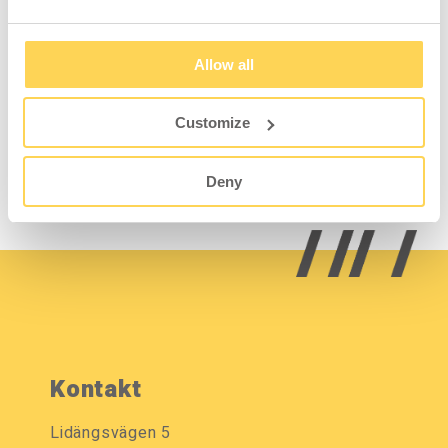
Sortimentskåp Raaco
Allow all
552x306x150 mm
Customize
H01-001-001-01
Logga in för pris och
Deny
lagerstatus
Kontakt
Lidängsvägen 5