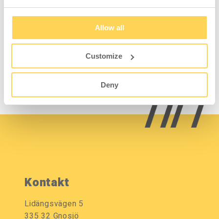
Avdelare 300x170
Gummimatta Hyllplan
Ljusgrå, 2-pack
875x300 mm
Allow all
Customize
3-551-135
3-322-3-66
Logga in för pris och
Logga in för pris och
lagerstatus
lagerstatus
Deny
Kontakt
Lidängsvägen 5
335 32 Gnosjö