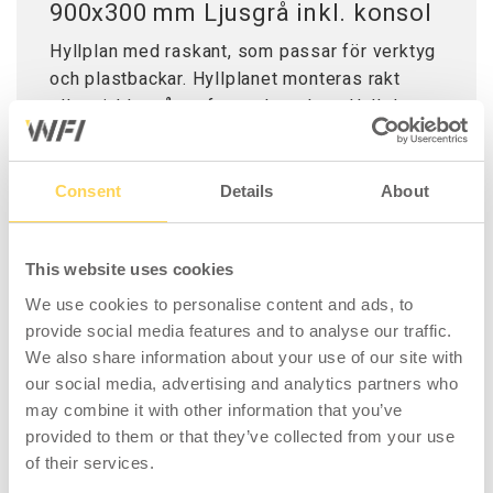
900x300 mm Ljusgrå inkl. konsol
Hyllplan med raskant, som passar för verktyg
och plastbackar. Hyllplanet monteras rakt
eller vinklat på perforerade pelare. Hyllplanet
är vändbart så att raskanten kan vara antingen
utåt eller mot pelarna.
Levereras med två konsoler.
Consent
Details
About
This website uses cookies
We use cookies to personalise content and ads, to
provide social media features and to analyse our traffic.
TILLBEHÖR
We also share information about your use of our site with
our social media, advertising and analytics partners who
may combine it with other information that you’ve
provided to them or that they’ve collected from your use
of their services.