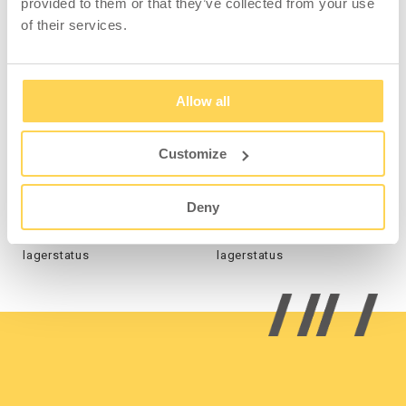
provided to them or that they’ve collected from your use
of their services.
Allow all
Montörsvagn
Verkstadspall med
förvaring
Customize
Deny
H01-004-001-04
H01-004-001-03
Logga in för pris och
Logga in för pris och
lagerstatus
lagerstatus