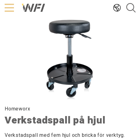
Hoppa
till
innehållet
Homeworx
Verkstadspall på hjul
Verkstadspall med fem hjul och bricka för verktyg.