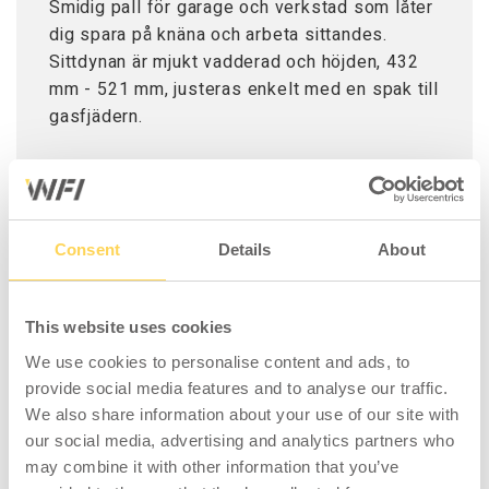
Smidig pall för garage och verkstad som låter
dig spara på knäna och arbeta sittandes.
Sittdynan är mjukt vadderad och höjden, 432
mm - 521 mm, justeras enkelt med en spak till
gasfjädern.
Ovanför de fem svängbara hjulen sitter en
praktisk bricka för förvaring av skruv och
verktyg.
Consent
Details
About
Sittdynans mått är 257.2 x 38.1 mm.
Verkstadspallens max. vikt är 136 kg.
This website uses cookies
We use cookies to personalise content and ads, to
provide social media features and to analyse our traffic.
We also share information about your use of our site with
our social media, advertising and analytics partners who
LIKNANDE PRODUKTER
may combine it with other information that you’ve