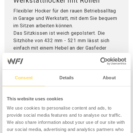
Werkstatthocker mit Rollen
Flexibler Hocker für den rauen Betriebsalltag
in Garage und Werkstatt, mit dem Sie bequem
im Sitzen arbeiten können.
Das Sitzkissen ist weich gepolstert. Die
Sitzhöhe von 432 mm - 521 mm lässt sich
einfach mit einem Hebel an der Gasfeder
einstellen.
Über den fünf Lenkrollen befindet sich eine
praktische Ablage zur Aufbewahrung von
Consent
Details
About
Schrauben und Werkzeug.
Das Sitzkissen hat einen Durchmesser von
This website uses cookies
257,2 mm und ein Höhe von 38,1 mm.
We use cookies to personalise content and ads, to
Höchstlast: 136 kg.
provide social media features and to analyse our traffic.
We also share information about your use of our site with
our social media, advertising and analytics partners who