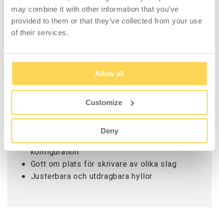
(gasfjäderdämpare till lock)
may combine it with other information that you’ve
Hållare för monitor med VESA-fäste
provided to them or that they’ve collected from your use
of their services.
Power bar med 5 st uttag
Batteri
Allow all
Features:
Underhållsfritt batteri (med 1 års garanti)
Customize
Robust konstruktion
Rejäla hjul med broms för krävande miljöer
Deny
Tillbehör för att skapa en optimal
konfiguration
Gott om plats för skrivare av olika slag
Justerbara och utdragbara hyllor