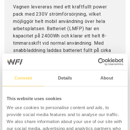
Vagnen levereras med ett kraftfullt power
pack med 230V strömförsörjning, vilket
möjliggör helt mobil användning över hela
arbetsplatsen. Batteriet (LMFP) har en
kapacitet på 2400Wh och klarar ett helt 8-
timmarsskift vid normal användning. Med
snabbladdning laddas batteriet fullt på cirka
1,5 timme. Batteriet är även konstruerat för
driftsäker användning i krävande miljöer och
har ett arbetstemperaturområde på –20 till
Consent
Details
About
+50 °C.
Specifikation IT-vagn premium:
This website uses cookies
100% utdragbar och ställbar hylla för
We use cookies to personalise content and ads, to
skrivare
provide social media features and to analyse our traffic.
Utdragbar tangentbordshylla
We also share information about your use of our site with
Skrivpulpet med förvaring
our social media, advertising and analytics partners who