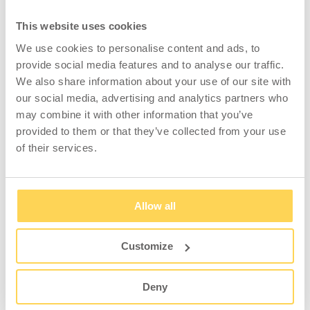
prioriteras. Därefter tar det praktiska arbetet
This website uses cookies
vid med att plocka ordrar, fylla pallar,
emballera gods och boka frakter.
We use cookies to personalise content and ads, to
provide social media features and to analyse our traffic.
We also share information about your use of our site with
– Det första jag gör är egentligen att
our social media, advertising and analytics partners who
stämma av med Edith på sälj som delar
may combine it with other information that you’ve
kundansvaret med mig. Vårt samarbete har
provided to them or that they’ve collected from your use
fungerat bra från start och vi har tät dialog
of their services.
varje dag för att diskutera vad som måste
prioriteras, vad som kan bokas om och hur
det ser ut framåt. Den kommunikationen är
guld värd för att allt ska flyta på. Och det
Allow all
bästa med jobbet är dels kollegorna, dels
att ha många bollar i luften samtidigt. När
Customize
man har plockat en stor order, märkt upp alla
pallar och får i väg godset som planerat –
Deny
det är en go känsla! avslutar Alfred.