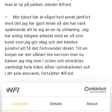
man är ny på jobbet, inleder Alfred.
– Min tjänst här är något helt annat jämfört
med det jag har gjort innan så det har varit
spännande att ta sig an en ny utmaning. Jag
har aldrig tidigare arbetat med en så stor
kund som jag gör idag och det kändes
positivt att få det förtroendet direkt. Till en
början var det såklart lite nervöst men nu
känner jag mig inne i rollen och utvecklas
samtidigt hela tiden, både i plockarbetet och
i att axla ansvaret, fortsätter Alfred.
Nära samarbete med säljavdelningen
När Alfred kommer till lagret en helt vanlig
arbetsdag börjar han med att strukturera
Consent
Details
About
orderflödet för att få en tydlig bild av vad
som är aktuellt och vad som behöver