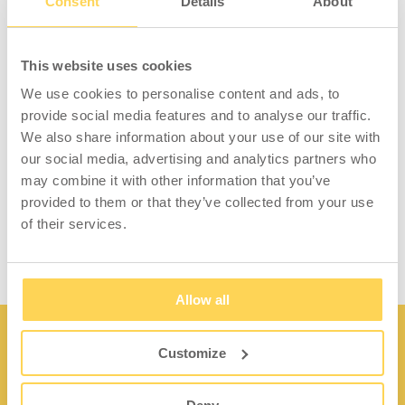
Consent
Details
About
perforerade pelare. Panelen ligger tajt mot
pelaren för att minska skrammel och den
bygger 14 mm framför den perforerade
This website uses cookies
pelaren. Plåttjocklek 1,5 mm, håldimension
We use cookies to personalise content and ads, to
9x9 mm och hålavstånd c/c 38 mm.
provide social media features and to analyse our traffic.
We also share information about your use of our site with
Lacken vi använder på våra ESD-produkter är
our social media, advertising and analytics partners who
gjord av ett halvledande
may combine it with other information that you’ve
epoxipolyesteripulver. Färgen uppfyller de
provided to them or that they’ve collected from your use
krav som finns för SP-Method 2472.
of their services.
Allow all
Customize