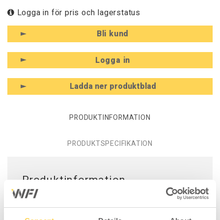
Logga in för pris och lagerstatus
Bli kund
Logga in
Ladda ner produktblad
PRODUKTINFORMATION
PRODUKTSPECIFIKATION
Produktinformation -
Verktygspanel 900 mm ESD
Perforerad verktygspanel för montage på