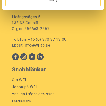
Deny
Kontakt
Lidängsvägen 5
335 32 Gnosjö
Org.nr: 556663-2567
Telefon:
+46 (0) 370 37 13 00
Epost:
info@wfiab.se
Snabblänkar
Om WFI
Jobba på WFI
Vanliga frågor och svar
Mediabank