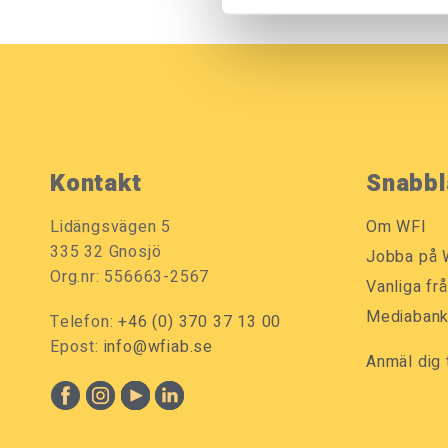
Kontakt
Snabbl
Lidängsvägen 5
Om WFI
335 32 Gnosjö
Jobba på 
Org.nr: 556663-2567
Vanliga fr
Mediaban
Telefon:
+46 (0) 370 37 13 00
Epost:
info@wfiab.se
Anmäl dig 