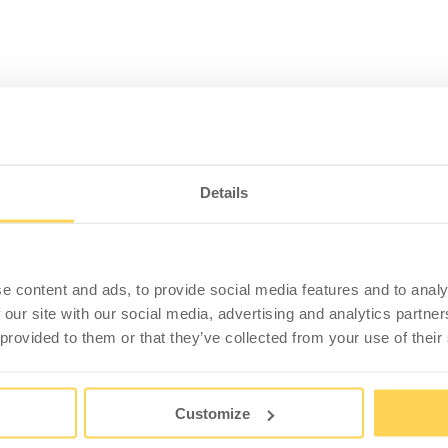
PRODUKTINFORMATION
PRODUKTSPECIFIKATION
Details
 Pelare 1448 mm ESD
 Pelaren fästes i påbyggnadsramen med
e content and ads, to provide social media features and to analy
 our site with our social media, advertising and analytics partn
d av ett halvledande epoxipolyesteripulver. Färgen
 provided to them or that they’ve collected from your use of their
Customize