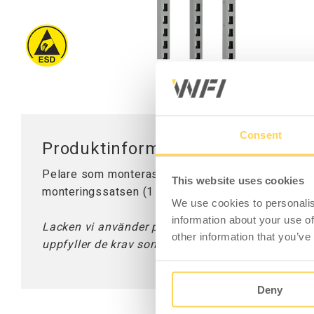
Tillbehör Arbetsbord
Mobila Arbetsstationer
Bordsskivor
Bordsstativ
Lyftpelare
Consent
Produktinformation - Perforerad
Pelare som monteras på övriga delar i systemet.
This website uses cookies
monteringssatsen (1 sats per pelare).
We use cookies to personalis
information about your use of
Lacken vi använder på våra ESD-produkter är gjor
other information that you’ve
uppfyller de krav som finns för SP-Method 2472.
Deny