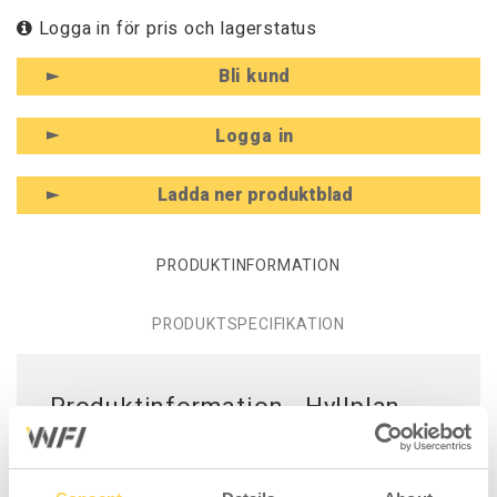
Logga in för pris och lagerstatus
Bli kund
Logga in
Ladda ner produktblad
PRODUKTINFORMATION
PRODUKTSPECIFIKATION
Produktinformation - Hyllplan
900x300 mm inkl. konsol ESD
Hyllplan med raskant, som passar för verktyg