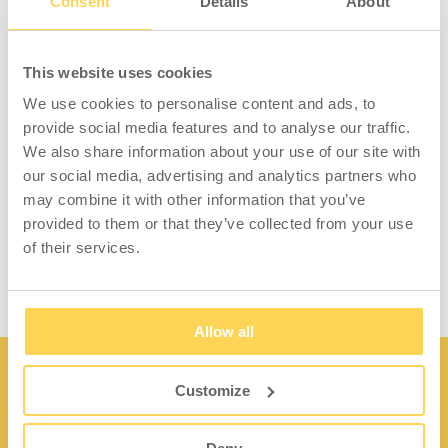
Consent
Details
About
och plastbackar. Hyllplanet monteras rakt
eller vinklat på perforerade pelare. Hyllplanet
är vändbart så att raskanten kan vara antingen
This website uses cookies
utåt eller mot pelarna.
We use cookies to personalise content and ads, to
Levereras med två konsoler.
provide social media features and to analyse our traffic.
We also share information about your use of our site with
Lacken vi använder på våra ESD-produkter är
our social media, advertising and analytics partners who
gjord av ett halvledande
may combine it with other information that you’ve
epoxipolyesteripulver. Färgen uppfyller de
provided to them or that they’ve collected from your use
krav som finns för SP-Method 2472.
of their services.
Allow all
Customize