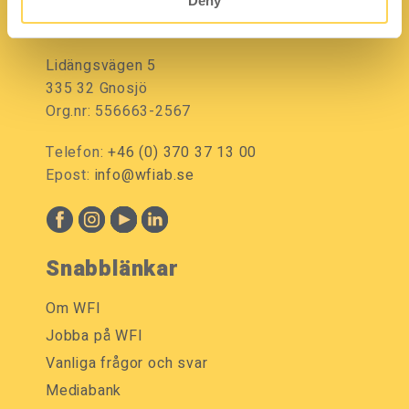
Deny
Kontakt
Lidängsvägen 5
335 32 Gnosjö
Org.nr: 556663-2567
Telefon:
+46 (0) 370 37 13 00
Epost:
info@wfiab.se
Snabblänkar
Om WFI
Jobba på WFI
Vanliga frågor och svar
Mediabank