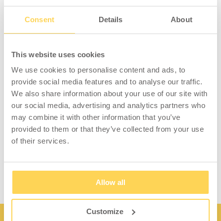
Flexibel arbetsstation anpassad för ESD-
Consent
Details
About
miljö. Fungerar utmärkt exempelvis som it-
station eller arbetsyta för enklare
monteringsarbete. Arbetsstationen är manuellt
This website uses cookies
höjdjusterbar och utrustad med en ESD-
We use cookies to personalise content and ads, to
bordsskiva samt fyra svängbara hjul, varav två
provide social media features and to analyse our traffic.
med broms (hjuldiameter 100 mm). Tack vare
We also share information about your use of our site with
att konstruktionen även innefattar två
our social media, advertising and analytics partners who
sammansvetsade perforerade pelare är det
may combine it with other information that you’ve
möjligt att montera ett flertal standardtillbehör
provided to them or that they’ve collected from your use
som ledbara armar, skärmhållare och hyllplan.
of their services.
Lastkapacitet 50 kg fördelad vikt.
Allow all
Customize