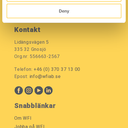
Deny
Kontakt
Lidängsvägen 5
335 32 Gnosjö
Org.nr: 556663-2567
Telefon:
+46 (0) 370 37 13 00
Epost:
info@wfiab.se
Snabblänkar
Om WFI
Jobba på WFI