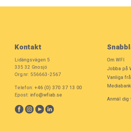
Kontakt
Snabbl
Lidängsvägen 5
Om WFI
335 32 Gnosjö
Jobba på 
Org.nr: 556663-2567
Vanliga fr
Mediaban
Telefon:
+46 (0) 370 37 13 00
Epost:
info@wfiab.se
Anmäl dig 