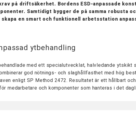
a krav på driftsäkerhet. Bordens ESD-anpassade konst
mponenter. Samtidigt bygger de på samma robusta oc
tt skapa en smart och funktionell arbetsstation anp
anpassad ytbehandling
ehandlade med ett specialutvecklat, halvledande ytskikt 
 kombinerar god nötnings- och slaghållfasthet med hög best
ven enligt SP Method 2472. Resultatet är ett hållbart och t
 för medarbetare och komponenter som hanteras i det dagli