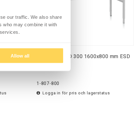
se our traffic. We also share
ers who may combine it with
 services.
600 mm ESD
Arbetsbord LD 300 1600x800 mm ESD
Allow all
1-807-800
atus
Logga in för pris och lagerstatus