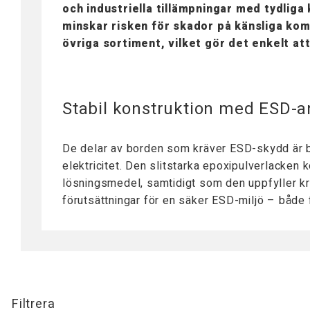
Tillbehör Arbetsbord
och industriella tillämpningar med tydlig
Mobila Arbetsstationer
minskar risken för skador på känsliga ko
Bordsskivor
övriga sortiment, vilket gör det enkelt a
Bordsstativ
Lyftpelare
Stabil konstruktion med ESD-
De delar av borden som kräver ESD-skydd är b
elektricitet. Den slitstarka epoxipulverlacken
lösningsmedel, samtidigt som den uppfyller kra
förutsättningar för en säker ESD-miljö – både
Filtrera