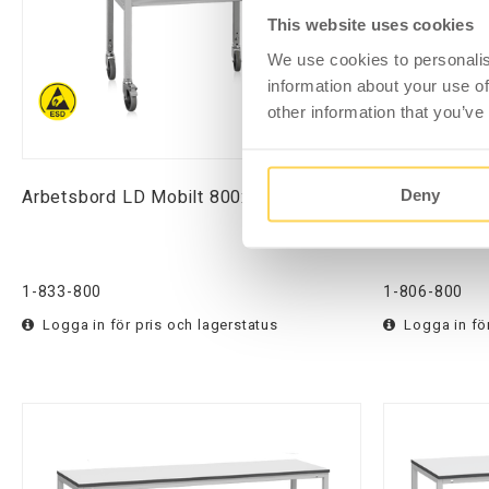
This website uses cookies
We use cookies to personalis
information about your use of
other information that you’ve
Arbetsbord LD Mobilt 800x600 mm ESD
Arbetsbord
Deny
1-833-800
1-806-800
Logga in för pris och lagerstatus
Logga in för