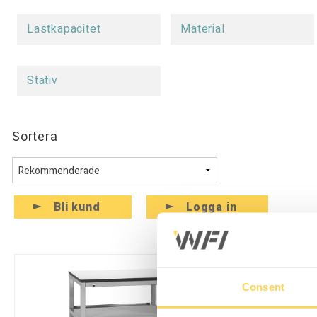
Lastkapacitet
Material
Stativ
Sortera
Bli kund
Logga in
Consent