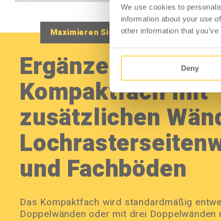
We use cookies to personalis
information about your use of
other information that you’ve
Maximieren Sie die Staufläche für Werkz
Ergänzen Sie das
Deny
Kompaktfach mit
zusätzlichen Wän
Lochrasterseiten
und Fachböden
Das Kompaktfach wird standardmäßig entwed
Doppelwänden oder mit drei Doppelwänden 