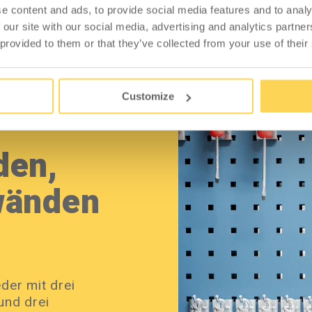
e content and ads, to provide social media features and to analy
 our site with our social media, advertising and analytics partn
 provided to them or that they’ve collected from your use of their
euge mit Lochrasterplatten für die Außenseiten
Customize
den,
wänden
er mit drei
und drei