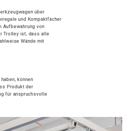
 Werkzeugwagen über
mbiregale und Kompaktfächer
en Aufbewahrung von
Trolley ist, dass alle
 wahlweise Wände mit
g haben, können
tes Produkt der
g für anspruchsvolle