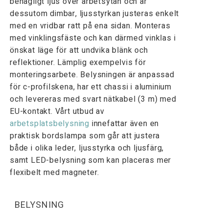
behagligt ljus över arbetsytan och är
dessutom dimbar, ljusstyrkan justeras enkelt
med en vridbar ratt på ena sidan. Monteras
med vinklingsfäste och kan därmed vinklas i
önskat läge för att undvika blänk och
reflektioner. Lämplig exempelvis för
monteringsarbete. Belysningen är anpassad
för c-profilskena, har ett chassi i aluminium
och levereras med svart nätkabel (3 m) med
EU-kontakt. Vårt utbud av
arbetsplatsbelysning
innefattar även en
praktisk bordslampa som går att justera
både i olika leder, ljusstyrka och ljusfärg,
samt LED-belysning som kan placeras mer
flexibelt med magneter.
BELYSNING