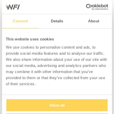
Consent
Details
About
Belysningskit LED 900
This website uses cookies
We use cookies to personalise content and ads, to
3-560-900
provide social media features and to analyse our traffic.
We also share information about your use of our site with
Logga in för pris och
lagerstatus
our social media, advertising and analytics partners who
may combine it with other information that you’ve
provided to them or that they’ve collected from your use
of their services.
Eltillbehör som förenklar arbetet vid
arbetsstationer och arbetsbord
Allow all
Utöver belysning har vi även ett komplett