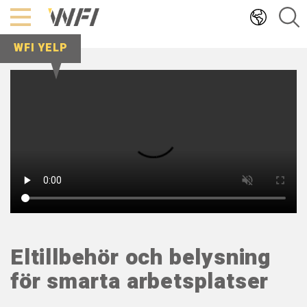
Hoppa
till
innehållet
WFI YELP
Eltillbehör och belysning
för smarta arbetsplatser