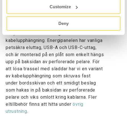
sortiment av eltillbehör som förenklar
Customize
arbetet vid arbetsstationer och arbetsbord.
Här har vi valt att highlighta vår nya power
Deny
bar som finns i två storlekar (670 och 900
mm) och två olika lösningar för
kabelupphängning. Energipanelen har vanliga
petsäkra eluttag, USB-A och USB-C-uttag,
och är monterad på en plåt som enkelt hängs
upp på baksidan av perforerade pelare. För
att lösa trassel med sladdar har vi en variant
av kabelupphängning som skruvas fast
under bordsskivan och ett smidigt beslag
som hakas in på baksidan av perforerade
pelare och viks omlott kring kablarna. Fler
eltillbehör finns att hitta under
övrig
utrustning
.