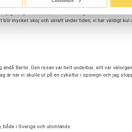
Customize
 mer än vad jag kan och hinner med. Samtidigt som jag ska k
t jag kan på ”framsidan”. Vi har många artiklar så det kan va
t blir mycket skoj och skratt under tiden, vi har väldigt kul
ndå Berlin. Den resan var helt underbar, allt var välorgan
ag är när vi skulle ut på en cykeltur i spöregn och jag sto
n, både i Sverige och utomlands.