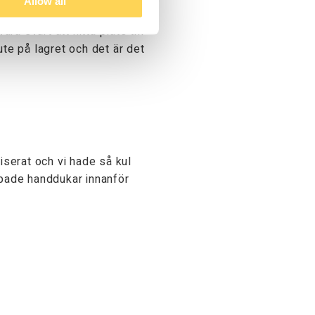
Allow all
oncentrera mig på arbetet på
ra svårt att hitta plats till
 ute på lagret och det är det
iserat och vi hade så kul
ppade handdukar innanför