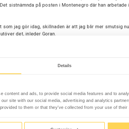
. Det sistnämnda på posten i Montenegro där han arbetade i 
om jag gör idag, skillnaden är att jag blir mer smutsig nu 
 utöver det, inleder Goran.
 på WFI’s lager, var han en av de första att bli en del av f
rarbetare till ansvarig för inkommande leveranser.
Details
bade vi i Värnamo ett par år. Efter ett tag kom jag i kont
ör jag har stannat kvar så länge men man blir som en familj 
e content and ads, to provide social media features and to analy
 our site with our social media, advertising and analytics partn
 provided to them or that they’ve collected from your use of their
r, rensa på lagret och köra runt olika artiklar på trucken ti