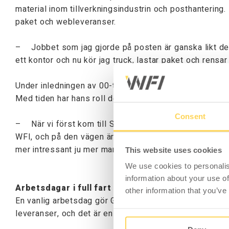
material inom tillverkningsindustrin och posthantering
paket och webleveranser.
– Jobbet som jag gjorde på posten är ganska likt det s
ett kontor och nu kör jag truck, lastar paket och rensar
Under inledningen av 00-talet, när Goran började arbeta
Med tiden har hans roll dessutom utvecklats från lage
Consent
– När vi först kom till Sverige år 2001 bodde och job
WFI, och på den vägen är det. Det är svårt att säga varf
mer intressant ju mer man lär sig, fortsätter Goran.
This website uses cookies
We use cookies to personalis
information about your use of
Arbetsdagar i full fart med mycket skratt
other information that you’ve
En vanlig arbetsdag gör Goran allt från att plocka ordra
leveranser, och det är en hel del produkter i rullning.