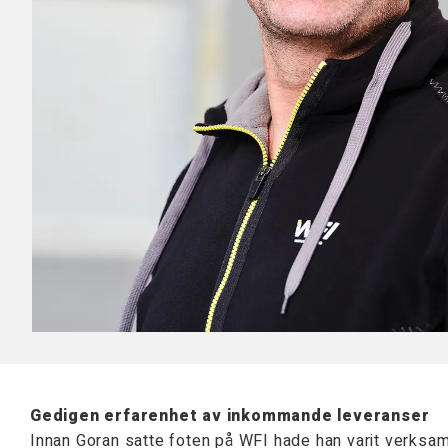
Tillbehör Arbetsbord
Mobila Arbetsstationer
Bordsskivor
Bordsstativ
Lyftpelare
Gedigen erfarenhet av inkommande leveranser
Innan Goran satte foten på WFI hade han varit verksam 