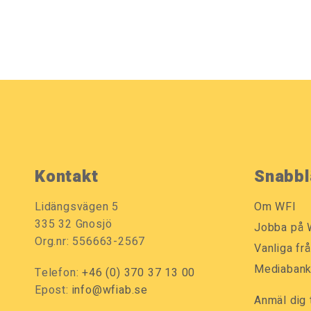
Kontakt
Snabbl
Lidängsvägen 5
Om WFI
335 32 Gnosjö
Jobba på 
Org.nr: 556663-2567
Vanliga fr
Mediaban
Telefon:
+46 (0) 370 37 13 00
Epost:
info@wfiab.se
Anmäl dig 