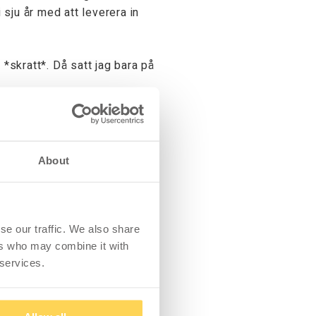
sju år med att leverera in
*skratt*. Då satt jag bara på
öretaget bortsett från ägarna.
About
akt med Margareta och P-O på
till slut. Arbetet blir också
se our traffic. We also share
ers who may combine it with
 services.
ll att ta emot alla inkommande