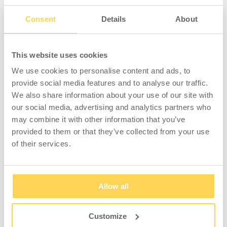
– Mina dagar startar alltid med att jag tar
hand om gårdagens jobb genom att
Consent
Details
About
uppdatera systemet med rätt information, en
viktig del i ledet för att nästa avdelning ska
kunna ta vid. Det skulle kunna förklaras med
This website uses cookies
att jag försörjer resten av företaget med
We use cookies to personalise content and ads, to
material. I mitt arbete krävs även kontinuerlig
provide social media features and to analyse our traffic.
kommunikation både med säljare och lagret
We also share information about your use of our site with
för att knyta ihop säcken. Det är mycket som
our social media, advertising and analytics partners who
ska redas ut och det är det som är så roligt,
may combine it with other information that you’ve
jag blir aldrig rastlös i den här rollen!,
provided to them or that they’ve collected from your use
berättar Ann-Sofi.
of their services.
Vidare beskriver Fia att hon tycker om när
det händer nya, gärna oväntade, saker som
Allow all
leder till att hon får prioritera om. Och då
åker listorna fram.
Customize