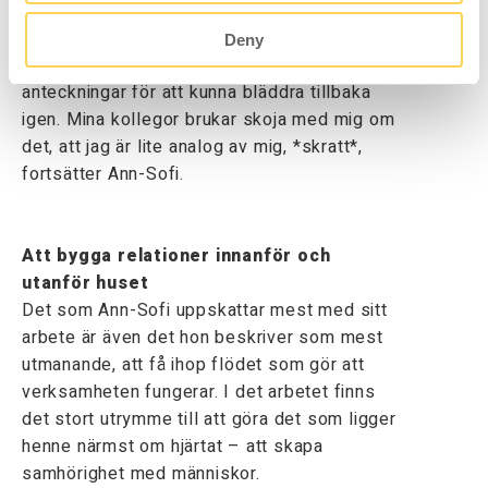
– Det ligger alltid ett anteckningsblock
framför mig på skrivbordet! Jag tycker om
Deny
att skriva ner saker för hand och sparar alla
anteckningar för att kunna bläddra tillbaka
igen. Mina kollegor brukar skoja med mig om
det, att jag är lite analog av mig, *skratt*,
fortsätter Ann-Sofi.
Att bygga relationer innanför och
utanför huset
Det som Ann-Sofi uppskattar mest med sitt
arbete är även det hon beskriver som mest
utmanande, att få ihop flödet som gör att
verksamheten fungerar. I det arbetet finns
det stort utrymme till att göra det som ligger
henne närmst om hjärtat – att skapa
samhörighet med människor.