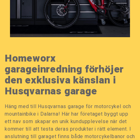
Homeworx
garageinredning förhöjer
den exklusiva känslan i
Husqvarnas garage
Häng med till Husqvarnas garage för motorcykel och
mountainbike i Dalarna! Här har företaget byggt upp
ett nav som skapar en unik kundupplevelse när det
kommer till att testa deras produkter i rätt element. I
anslutning till garaget finns både motorcykelbanor och