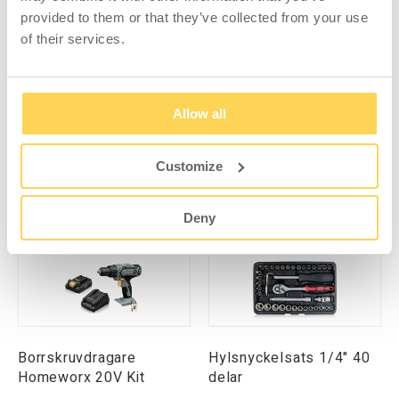
provided to them or that they’ve collected from your use
of their services.
Kroksats 40-pack Svart
Kroksats 55-pack Svart
Allow all
Customize
H01-001-002-01
H01-001-002-03
Logga in för pris och
Logga in för pris och
Deny
lagerstatus
lagerstatus
Borrskruvdragare
Hylsnyckelsats 1/4" 40
Homeworx 20V Kit
delar