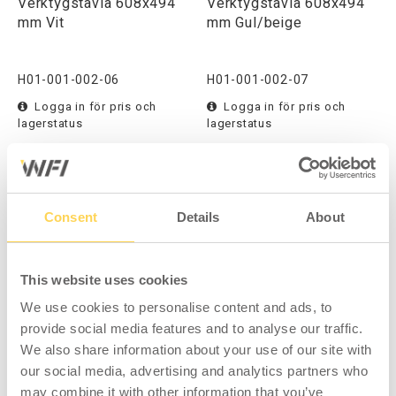
Verktygstavla 608x494
Verktygstavla 608x494
mm Vit
mm Gul/beige
H01-001-002-06
H01-001-002-07
Logga in för pris och
Logga in för pris och
lagerstatus
lagerstatus
Consent
Details
About
Verktygstavla 608x494
Kroksats 25-pack Svart
mm Röd
This website uses cookies
We use cookies to personalise content and ads, to
H01-001-002-08
H01-001-002-02
provide social media features and to analyse our traffic.
We also share information about your use of our site with
Logga in för pris och
Logga in för pris och
our social media, advertising and analytics partners who
lagerstatus
lagerstatus
may combine it with other information that you’ve