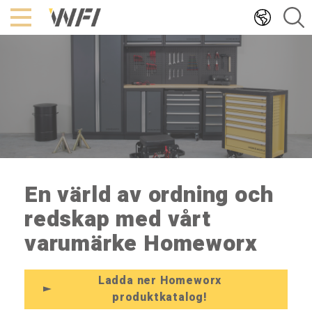
Hoppa
till
innehållet
En värld av ordning och
redskap med vårt
varumärke Homeworx
Ladda ner Homeworx
produktkatalog!