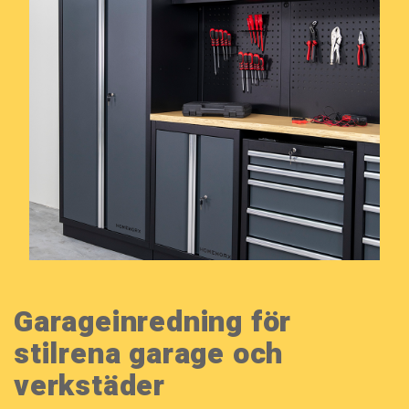
Garageinredning för
stilrena garage och
verkstäder