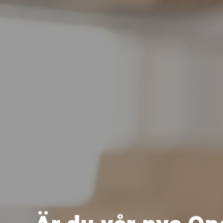
Tillbehör Arbetsbord
Mobila Arbetsstationer
Bordsskivor
Bordsstativ
Lyftpelare