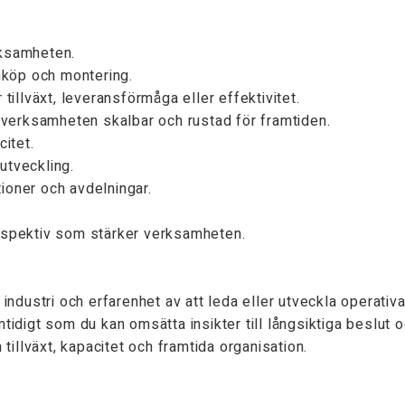
rksamheten.
nköp och montering.
illväxt, leveransförmåga eller effektivitet.
 verksamheten skalbar och rustad för framtiden.
itet.
utveckling.
oner och avdelningar.
rspektiv som stärker verksamheten.
e industri och erfarenhet av att leda eller utveckla operati
tidigt som du kan omsätta insikter till långsiktiga beslut oc
illväxt, kapacitet och framtida organisation.