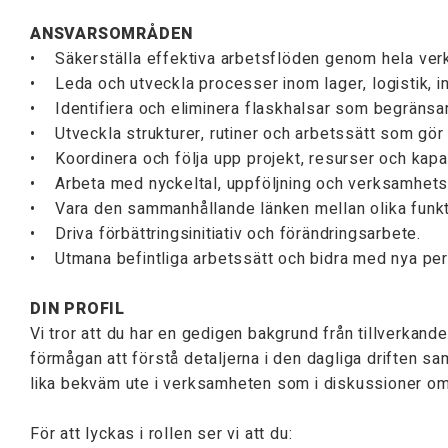
ANSVARSOMRÅDEN
• Säkerställa effektiva arbetsflöden genom hela ve
• Leda och utveckla processer inom lager, logistik, i
• Identifiera och eliminera flaskhalsar som begränsar t
• Utveckla strukturer, rutiner och arbetssätt som gör
• Koordinera och följa upp projekt, resurser och kapac
• Arbeta med nyckeltal, uppföljning och verksamhets
• Vara den sammanhållande länken mellan olika funkti
• Driva förbättringsinitiativ och förändringsarbete.
• Utmana befintliga arbetssätt och bidra med nya pe
DIN PROFIL
Vi tror att du har en gedigen bakgrund från tillverkand
förmågan att förstå detaljerna i den dagliga driften sam
lika bekväm ute i verksamheten som i diskussioner om t
För att lyckas i rollen ser vi att du: