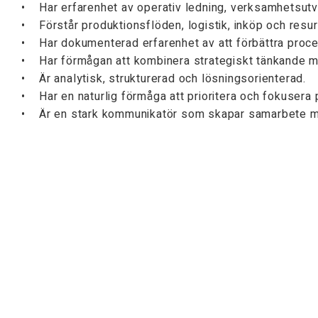
• Har erfarenhet av operativ ledning, verksamhetsutvec
• Förstår produktionsflöden, logistik, inköp och resur
• Har dokumenterad erfarenhet av att förbättra proce
• Har förmågan att kombinera strategiskt tänkande me
• Är analytisk, strukturerad och lösningsorienterad.
• Har en naturlig förmåga att prioritera och fokusera
• Är en stark kommunikatör som skapar samarbete mel
• Vågar ifrågasätta etablerade arbetssätt när det leder
• Har ett genuint engagemang för produkten, verksam
VARFÖR WFI?
Hos oss får du möjlighet att vara med och forma framti
person kan göra stor skillnad och få ett betydande inf
idéer uppskattas, beslutsvägarna är korta och där du få
ANSÖKAN
Låter detta som en roll för dig? Maila din ansökan till
Sista ansökningsdag är den 10 augusti men urval sker lö