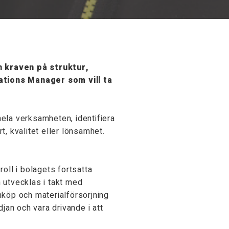
h kraven på struktur,
ations Manager som vill ta
 hela verksamheten, identifiera
, kvalitet eller lönsamhet.
ll i bolagets fortsatta
n utvecklas i takt med
nköp och materialförsörjning
jan och vara drivande i att