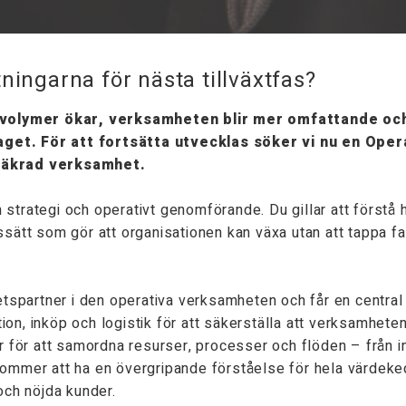
ningarna för nästa tillväxtfas?
ra volymer ökar, verksamheten blir mer omfattande oc
aget. För att fortsätta utvecklas söker vi nu en Oper
ssäkrad verksamhet.
an strategi och operativt genomförande. Du gillar att förstå
ätt som gör att organisationen kan växa utan att tappa fart
artner i den operativa verksamheten och får en central ro
tion, inköp och logistik för att säkerställa att verksamhete
r för att samordna resurser, processer och flöden – från i
u kommer att ha en övergripande förståelse för hela värdeked
och nöjda kunder.