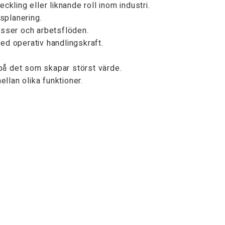
kling eller liknande roll inom industri.
splanering.
sser och arbetsflöden.
d operativ handlingskraft.
 på det som skapar störst värde.
lan olika funktioner.
 till bättre resultat.
heten och företagets utveckling.
den i ett bolag med stark tillväxt och höga ambitioner. Du 
lytande över hur verksamheten utvecklas framåt. Vi erbjuder
r möjlighet att bygga något långsiktigt och hållbart.
info@enhult.se
pande, vilket innebär att tjänsten kan komma att tillsättas