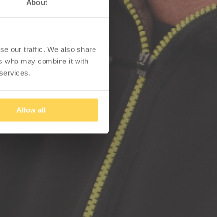
About
se our traffic. We also share
ers who may combine it with
 services.
Allow all