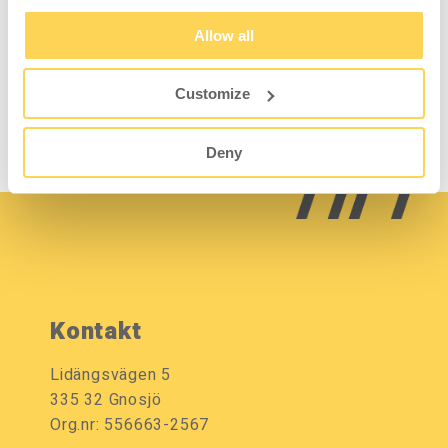
Homeworx Spårpanel
Homeworx Spårpanel
Komplett 1
Komplett 2
Allow all
H-40-0005-3
H-40-0006-3
Customize
Logga in för pris och
Logga in för pris och
lagerstatus
lagerstatus
Deny
Kontakt
Lidängsvägen 5
335 32 Gnosjö
Org.nr: 556663-2567