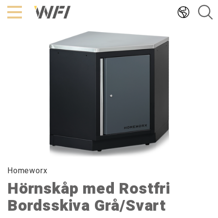
Hoppa
till
innehållet
Homeworx
Hörnskåp med Rostfri
Bordsskiva Grå/Svart