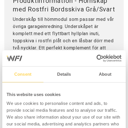
Produktinformation - Hörnskåp
med Rostfri Bordsskiva Grå/Svart
Underskåp till hörnmodul som passar med vår
övriga garageinredning. Underskåpet är
komplett med ett flyttbart hyllplan inuti,
toppskiva i rostfri plåt och en låsbar dörr med
två nycklar. Ett perfekt komplement för att
utöka förvaringen i garaget och ta vara på
hörnytan i rummet.
Consent
Details
About
Vänligen notera att underskåpet levereras
omonterat.
This website uses cookies
We use cookies to personalise content and ads, to
provide social media features and to analyse our traffic.
We also share information about your use of our site with
our social media, advertising and analytics partners who