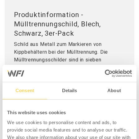
Produktinformation -
Mülltrennungschild, Blech,
Schwarz, 3er-Pack
Schild aus Metall zum Markieren von
Kippbehältern bei der Mülltrennung. Die
Mülltrennungsschilder sind in sieben
verschiedenen Farben erhältlich, um die
Sortierung verschiedener Abfallarten zu
erleichtern und zu vereinfachen. Das Schild
wird einfach am Rand des Kippcontainers
Consent
Details
About
aufgehängt und mit Hilfe eines Magneten an
Ort und Stelle gehalten. Kann mit der
This website uses cookies
mitgelieferten selbstbohrenden Schraube
auch dauerhaft verschraubt werden.
We use cookies to personalise content and ads, to
provide social media features and to analyse our traffic.
Lieferung im Dreierpack inkl. Schraube.
We also share information about your use of our site with