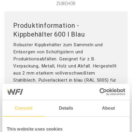
ZUBEHÖR
Produktinformation -
Kippbehälter 600 l Blau
Robuster Kippbehälter zum Sammeln und
Entsorgen von Schüttgütern und
Produktionsabfällen. Geeignet für z.B.
Verpackung, Metall, Holz und Abfall. Hergestellt
aus 2 mm starkem vollverschweißtem
Stahlblech. Pulverlackiert in blau (RAL 5005) für
hohe Haltbarkeit und Schlagfestigkeit.
Mittenabstand der Einfahrtaschen 395 mm und
Einfahrtaschengröße 225x95 mm. Verfahrbar
mit Hubwagen oder Staplern. Zur Entleerung
Consent
Details
About
wird die über eine Feder verbundene Platte an
der Vorderseite des Rahmens gegen eine Kante
This website uses cookies
gefahren und eingedrückt. Alternativ ist die