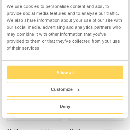
manuelle Entleerung über einen seitlichen Griff
We use cookies to personalise content and ads, to
möglich.Zur optimalen Entleerung, sollte der
provide social media features and to analyse our traffic.
Container gleichmäßig und vollständig gefüllt
We also share information about your use of our site with
sein. Kippbehälter sind CE gekennzeichnet und
our social media, advertising and analytics partners who
für die Belastungskapazität eingestuft. Kann mit
may combine it with other information that you’ve
Zubehör wie einem Deckel, Rollen und
provided to them or that they’ve collected from your use
Recyclingaufklebern ergänzt werden.
of their services.
Allow all
ZUBEHÖR
Customize
Deny