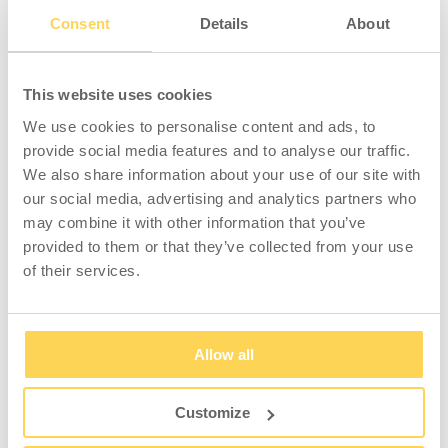
Consent
Details
About
Rollensatz för
Müllsackhalter Blech
Müllsackhalter 2-498-0
Galvanisiert
This website uses cookies
We use cookies to personalise content and ads, to
2-493-0
2-496-0
provide social media features and to analyse our traffic.
Zum Einsehen von Preisen
Zum Einsehen von Preisen
We also share information about your use of our site with
und Lagerstatus anmelden.
und Lagerstatus anmelden.
our social media, advertising and analytics partners who
may combine it with other information that you’ve
provided to them or that they’ve collected from your use
of their services.
Müllsackhalter
Müllsackhalter 125 l
Allow all
Wandmontiert
Holzlattenverkleidung mit
Deckel
Customize
2-494-0
2-490-0