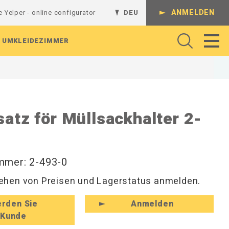
ANMELDEN
e Yelper - online configurator
DEU
UMKLEIDEZIMMER
Gelenkarme
Regalsystem
Batterieladestation
Werkbank
Komplette Kombinationen
satz för Müllsackhalter 2-
Regalböden
L-Regalgestelle
Absperrungen
Arbeitshocker und Werkstattshocker
Schienen und Ständer
Lochrasterplatten
T-Regalgestelle
Arbeitsbeleuchtung
Regale und Konsolen
Sichtlagerkästen
Wandregale
Rollenhalter
Perforierte Platten
Magnethaken
Werkzeug
Hutablagen und Kleiderfächer
mmer: 2-493-0
Werkzeughaken
Hakenleisten und Haken
hen von Preisen und Lagerstatus anmelden.
zeuge
Zubehör für Befestigungen
Rückenleisten und Kleinaufbewahrung
Schuhregale und Sitzbänke
rden Sie
Anmelden
Kunde