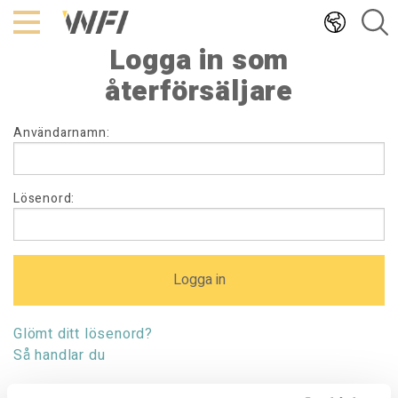
Hoppa
till
Logga in som
innehållet
återförsäljare
Logga
Användarnamn:
in
som
återförsäljare
Lösenord:
Glömt ditt lösenord?
Så handlar du