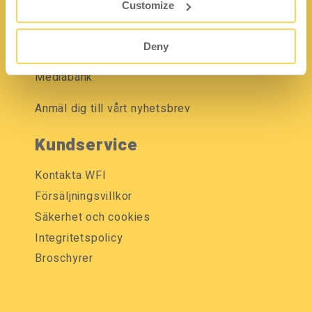
Customize
Om WFI
Jobba på WFI
Deny
Vanliga frågor och svar
Mediabank
Anmäl dig till vårt nyhetsbrev
Kundservice
Kontakta WFI
Försäljningsvillkor
Säkerhet och cookies
Integritetspolicy
Broschyrer