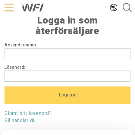
Hoppa
till
Logga in som
innehållet
återförsäljare
Logga
Användarnamn:
in
som
återförsäljare
Lösenord:
Glömt ditt lösenord?
Så handlar du