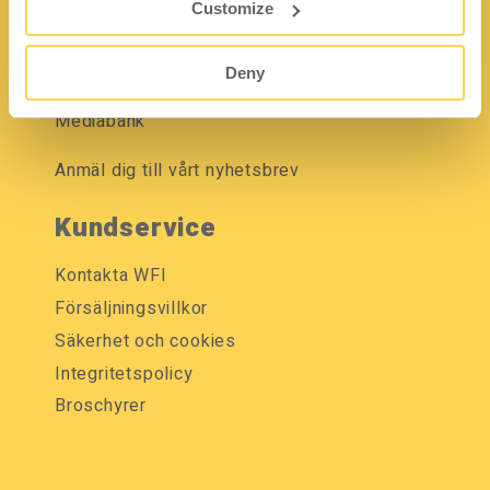
Customize
Om WFI
Jobba på WFI
Deny
Vanliga frågor och svar
Mediabank
Anmäl dig till vårt nyhetsbrev
Kundservice
Kontakta WFI
Försäljningsvillkor
Säkerhet och cookies
Integritetspolicy
Broschyrer