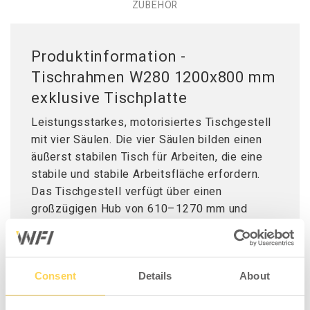
ZUBEHÖR
Produktinformation -
Tischrahmen W280 1200x800 mm
exklusive Tischplatte
Leistungsstarkes, motorisiertes Tischgestell
mit vier Säulen. Die vier Säulen bilden einen
äußerst stabilen Tisch für Arbeiten, die eine
stabile und stabile Arbeitsfläche erfordern.
Das Tischgestell verfügt über einen
großzügigen Hub von 610–1270 mm und
ermöglicht dadurch eine flexible Anpassung
an unterschiedliche Arbeitspositionen. Die
Höhenverstellung erfolgt einfach über eine
Consent
Details
About
kleine, an jeder Seite der Tischplatte
angebrachte Tischsteuerung. Die