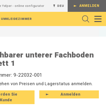
ANMELDEN
e Yelper - online configurator
DEU
UMKLEIDEZIMMER
Gelenkarme
Regalsystem
Batterieladestation
Werkbank
Komplette Kombinationen
hbarer unterer Fachboden
Regalböden
L-Regalgestelle
Absperrungen
Arbeitshocker und Werkstattshocker
Schienen und Ständer
tt 1
Lochrasterplatten
T-Regalgestelle
Arbeitsbeleuchtung
Regale und Konsolen
Sichtlagerkästen
Wandregale
Rollenhalter
Perforierte Platten
Magnethaken
Werkzeug
Hutablagen und Kleiderfächer
ummer: 9-22032-001
Werkzeughaken
Hakenleisten und Haken
hen von Preisen und Lagerstatus anmelden.
zeuge
Zubehör für Befestigungen
Rückenleisten und Kleinaufbewahrung
Schuhregale und Sitzbänke
rden Sie
Anmelden
Kunde