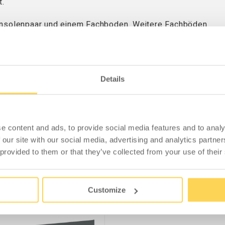
t.
 Konsolenpaar und einem Fachboden. Weitere Fachböden
t werden. Die Schubladenfront lässt sich einfach und
e Halterung
9-21013-41-136
benötigt.
Details
e content and ads, to provide social media features and to analy
ZUBEHÖR
 our site with our social media, advertising and analytics partn
 provided to them or that they’ve collected from your use of their
Customize