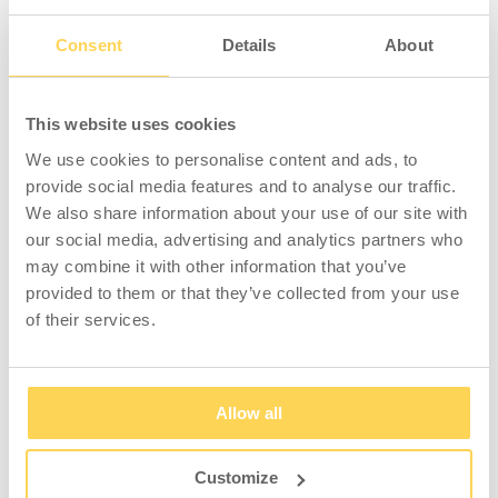
äußere als auch für das innere Aluminiumprofil
möglich. Beide Profile können mit einer 8 mm
Consent
Details
About
Montageplatte ergänzt werden. 140 cm
montierter Kabelanschluss (andere Längen
auf Anfrage).
This website uses cookies
We use cookies to personalise content and ads, to
Außenprofil: 194 x 148 mm
provide social media features and to analyse our traffic.
Innenprofil: 182 x 126 mm
We also share information about your use of our site with
our social media, advertising and analytics partners who
Diese Variante der Hubsäule hat eine
may combine it with other information that you’ve
Hublänge von 400 mm, ein Einbaumaß von 583
provided to them or that they’ve collected from your use
mm und eine Hubkraft von 4500 N.
of their services.
Hubgeschwindigkeit 6,5 mm/sec bei 4500N.
Bei speziellen Anforderungen oder
Allow all
Wünschen sprechen Sie uns gerne an!
Customize