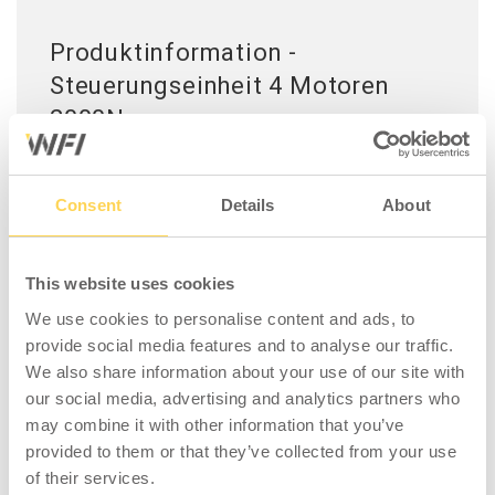
Produktinformation -
Steuerungseinheit 4 Motoren
2000N
Kompakte Steuereinheit für vier Hubsäulen.
Einfaches Design mit kleinem Einbaumaß
Consent
Details
About
(340x100x42 mm), ausgestattet mit einem
hocheffizienten SMPS-Schaltnetzteil und voll
programmierbarer Software. Auch
This website uses cookies
Sonderfunktionen wie Antikollision oder
We use cookies to personalise content and ads, to
individuelle Programmierung sind möglich. Es
provide social media features and to analyse our traffic.
können 1-2 Tischbedienungen angeschlossen
We also share information about your use of our site with
werden. Die Steuereinheit ist auch mit
our social media, advertising and analytics partners who
Bluetooth-Steuerung erhältlich.
may combine it with other information that you’ve
provided to them or that they’ve collected from your use
Spezifikation:
of their services.