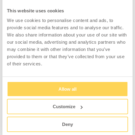
30-416-136
30-478-136
This website uses cookies
Zum Einsehen von Preisen
Zum Einsehen von Preisen
We use cookies to personalise content and ads, to
und Lagerstatus anmelden.
und Lagerstatus anmelden.
provide social media features and to analyse our traffic.
We also share information about your use of our site with
our social media, advertising and analytics partners who
may combine it with other information that you’ve
provided to them or that they’ve collected from your use
Tastaturablage mit
Sichtlagerkastenleiste mit
of their services.
Gasfederarm HD
Gasfederarm HD
Allow all
30-479-136
30-483-136
Zum Einsehen von Preisen
Zum Einsehen von Preisen
und Lagerstatus anmelden.
und Lagerstatus anmelden.
Customize
Deny