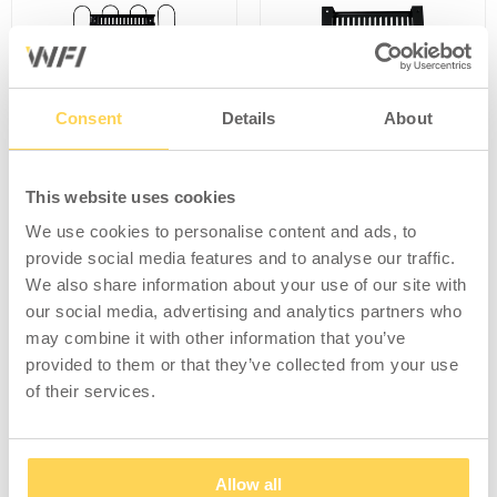
Kabelführung mit
Halterung für Controllbox
Consent
Details
About
Controllbox Halterung
This website uses cookies
3-287-107
3-288-107
We use cookies to personalise content and ads, to
Zum Einsehen von Preisen
Zum Einsehen von Preisen
provide social media features and to analyse our traffic.
und Lagerstatus anmelden.
und Lagerstatus anmelden.
We also share information about your use of our site with
our social media, advertising and analytics partners who
may combine it with other information that you’ve
provided to them or that they’ve collected from your use
of their services.
Kabelführung
Kabelführung Silber
Allow all