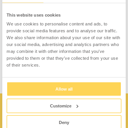
This website uses cookies
We use cookies to personalise content and ads, to
WFI Yelp Toolkit, 34pcs
Wiederaufladbare LED-
Lampe Homeworx
provide social media features and to analyse our traffic.
We also share information about your use of our site with
our social media, advertising and analytics partners who
3-253-0
H03-001-001-01
may combine it with other information that you’ve
provided to them or that they’ve collected from your use
Zum Einsehen von Preisen
Zum Einsehen von Preisen
und Lagerstatus anmelden.
und Lagerstatus anmelden.
of their services.
Allow all
Customize
Deny