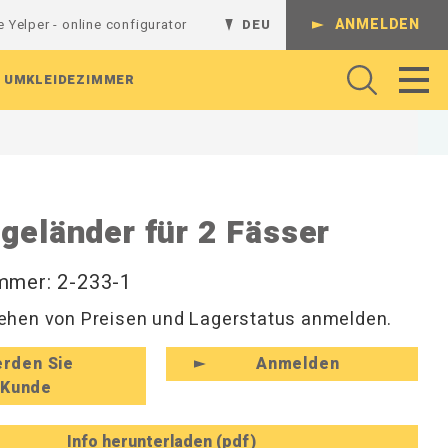
ANMELDEN
e Yelper - online configurator
DEU
UMKLEIDEZIMMER
Gelenkarme
Regalsystem
Batterieladestation
Werkbank
Komplette Kombinationen
geländer für 2 Fässer
Regalböden
L-Regalgestelle
Absperrungen
Arbeitshocker und Werkstattshocker
Schienen und Ständer
Lochrasterplatten
T-Regalgestelle
Arbeitsbeleuchtung
Regale und Konsolen
mmer: 2-233-1
Sichtlagerkästen
Wandregale
Rollenhalter
Perforierte Platten
Magnethaken
Werkzeug
Hutablagen und Kleiderfächer
hen von Preisen und Lagerstatus anmelden.
Werkzeughaken
Hakenleisten und Haken
zeuge
Zubehör für Befestigungen
Rückenleisten und Kleinaufbewahrung
rden Sie
Anmelden
Schuhregale und Sitzbänke
Kunde
Info herunterladen (pdf)