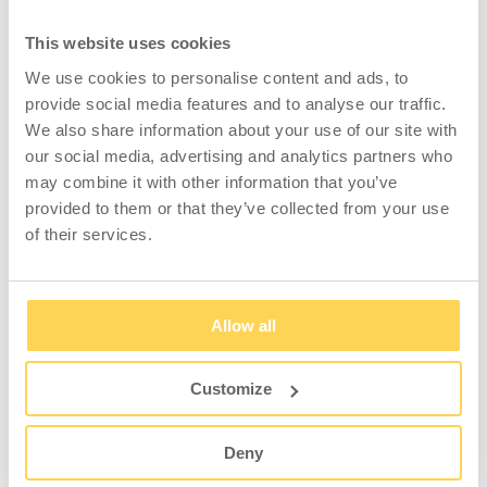
Kippbehälter ist für den Transport mit Staplern
This website uses cookies
geeignet. Zur Entleerung wird die über eine
Feder verbundene Platte an der Vorderseite des
We use cookies to personalise content and ads, to
Rahmens gegen eine Kante gefahren und
provide social media features and to analyse our traffic.
eingedrückt. Manuelle Entleerung über seitlichen
We also share information about your use of our site with
Griff möglich. Zur optimalen Entleerung, sollte
our social media, advertising and analytics partners who
der Container gleichmäßig und vollständig
may combine it with other information that you’ve
gefüllt sein. Kippbehälter sind CE
provided to them or that they’ve collected from your use
gekennzeichnet und für die Belastungskapazität
of their services.
eingestuft. Kann mit Zubehör wie Rollen und
Recyclingaufklebern ergänzt werden.
Allow all
Customize
ZUBEHÖR
Deny