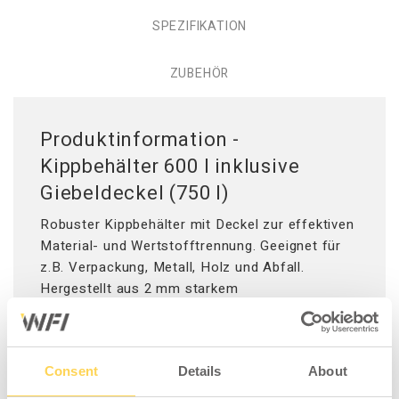
SPEZIFIKATION
ZUBEHÖR
Produktinformation -
Kippbehälter 600 l inklusive
Giebeldeckel (750 l)
Robuster Kippbehälter mit Deckel zur effektiven
Material- und Wertstofftrennung. Geeignet für
z.B. Verpackung, Metall, Holz und Abfall.
Hergestellt aus 2 mm starkem
vollverschweißtem Stahlblech. Pulverlackiert in
blau (RAL 5005) für hohe Haltbarkeit und
Schlagfestigkeit. Mittenabstand der
Consent
Details
About
Einfahrtaschen 395 mm und
Einfahrtaschengröße 225x95 mm. Der