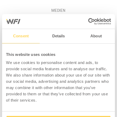
MEDIEN
Produktinformation -
Consent
Details
About
Abfallbehälter Tin Drilling, mit
Rädern, Schwarz
Sortieren Sie mehr mit unserem Abfallbehälter
This website uses cookies
aus Blech! Die drei Behälter stehen auf einer
We use cookies to personalise content and ads, to
Grundplatte mit feststellbaren Rädern und
provide social media features and to analyse our traffic.
verfügen über einen Ringeinsatz zum
We also share information about your use of our site with
Platzieren des Abfallbeutels im
our social media, advertising and analytics partners who
Abfallbehälter, was sowohl für die
may combine it with other information that you’ve
entleerende Person praktisch ist als auch für
provided to them or that they’ve collected from your use
einen stilvolleren Look am Arbeitsplatz sorgt.
of their services.
Perfekt für alle Arten von Arbeitsplätzen, von
Büros und öffentlichen Räumen bis hin zu