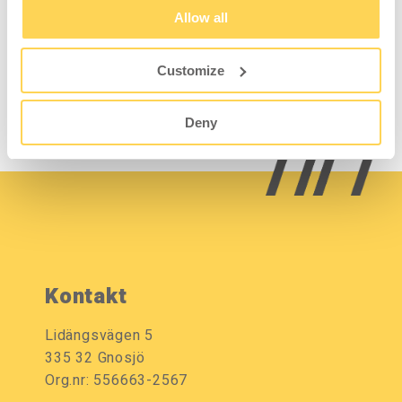
Werkstätten und Industrieumgebungen. Diese
Allow all
Variante verfügt über drei verschiedene
Deckel zum Sortieren von Pfand, Papier und
Customize
brennbarem Abfall.
Deny
Kontakt
Lidängsvägen 5
335 32 Gnosjö
Org.nr: 556663-2567