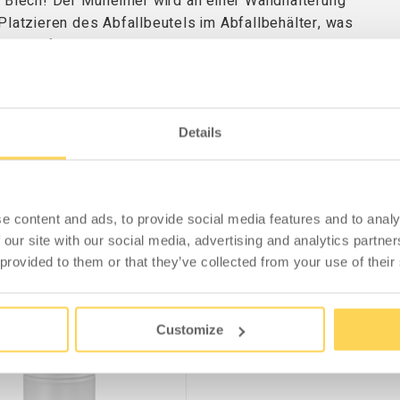
 Blech! Der Mülleimer wird an einer Wandhalterung
Platzieren des Abfallbeutels im Abfallbehälter, was
s auch für einen stilvolleren Look am Arbeitsplatz
von Büros und öffentlichen Räumen bis hin zu
ante verfügt über einen Deckel mit Öffnung zum
Details
e content and ads, to provide social media features and to analy
KOMPATIBEL MIT
 our site with our social media, advertising and analytics partn
 provided to them or that they’ve collected from your use of their
Customize