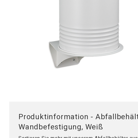
Mobile Arbeitsstationen
Tischplatten
Tischständer
Hubsäule
Produktinformation - Abfallbehält
Wandbefestigung, Weiß