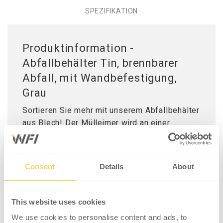
SPEZIFIKATION
Produktinformation -
Abfallbehälter Tin, brennbarer
Abfall, mit Wandbefestigung,
Grau
Sortieren Sie mehr mit unserem Abfallbehälter
aus Blech! Der Mülleimer wird an einer
Wandhalterung befestigt und verfügt über
einen Ringeinsatz zum Platzieren des
Abfallbeutels im Abfallbehälter, was sowohl
Consent
Details
About
für die entleerende Person praktisch ist als
auch für einen stilvolleren Look am
Arbeitsplatz sorgt. Perfekt für alle Arten von
This website uses cookies
Arbeitsplätzen, von Büros und öffentlichen
We use cookies to personalise content and ads, to
Räumen bis hin zu Werkstätten und