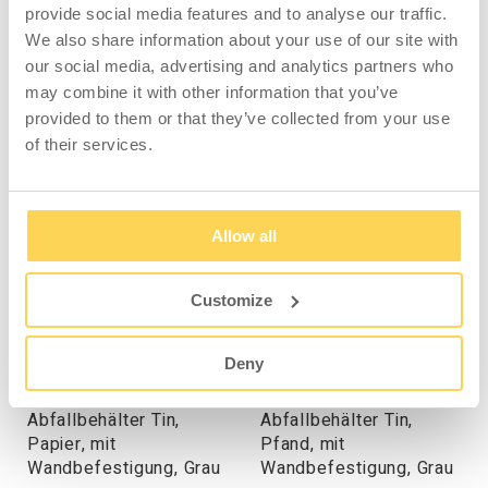
provide social media features and to analyse our traffic.
Industrieumgebungen. Diese Variante verfügt
We also share information about your use of our site with
über einen Deckel mit Einwurföffnung zum
our social media, advertising and analytics partners who
Sortieren von brennbarem Abfall.
may combine it with other information that you’ve
provided to them or that they’ve collected from your use
of their services.
KOMPATIBEL MIT
Allow all
Customize
Deny
Abfallbehälter Tin,
Abfallbehälter Tin,
Papier, mit
Pfand, mit
Wandbefestigung, Grau
Wandbefestigung, Grau